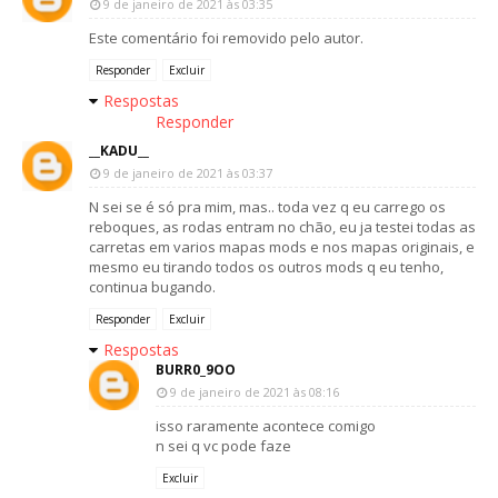
9 de janeiro de 2021 às 03:35
Este comentário foi removido pelo autor.
Responder
Excluir
Respostas
Responder
__KADU__
9 de janeiro de 2021 às 03:37
N sei se é só pra mim, mas.. toda vez q eu carrego os
reboques, as rodas entram no chão, eu ja testei todas as
carretas em varios mapas mods e nos mapas originais, e
mesmo eu tirando todos os outros mods q eu tenho,
continua bugando.
Responder
Excluir
Respostas
BURR0_9OO
9 de janeiro de 2021 às 08:16
isso raramente acontece comigo
n sei q vc pode faze
Excluir