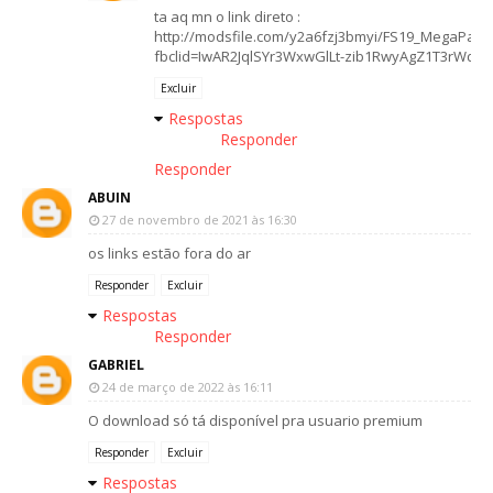
ta aq mn o link direto :
http://modsfile.com/y2a6fzj3bmyi/FS19_MegaPack_
fbclid=IwAR2JqlSYr3WxwGlLt-zib1RwyAgZ1T3rWdQz
Excluir
Respostas
Responder
Responder
ABUIN
27 de novembro de 2021 às 16:30
os links estão fora do ar
Responder
Excluir
Respostas
Responder
GABRIEL
24 de março de 2022 às 16:11
O download só tá disponível pra usuario premium
Responder
Excluir
Respostas