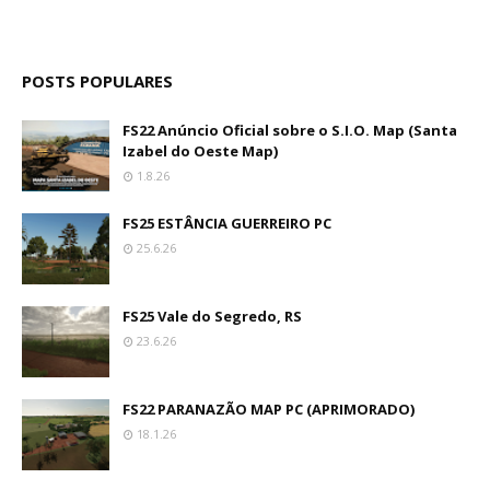
POSTS POPULARES
FS22 Anúncio Oficial sobre o S.I.O. Map (Santa
Izabel do Oeste Map)
1.8.26
FS25 ESTÂNCIA GUERREIRO PC
25.6.26
FS25 Vale do Segredo, RS
23.6.26
FS22 PARANAZÃO MAP PC (APRIMORADO)
18.1.26