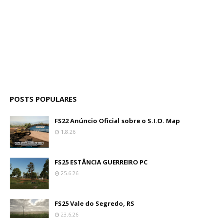
POSTS POPULARES
FS22 Anúncio Oficial sobre o S.I.O. Map
1.8.26
FS25 ESTÂNCIA GUERREIRO PC
25.6.26
FS25 Vale do Segredo, RS
23.6.26