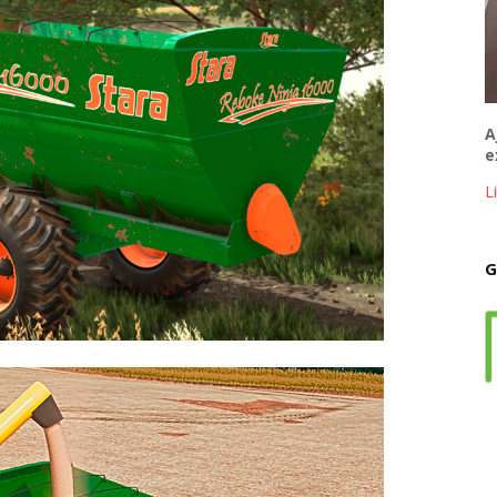
A
e
L
G