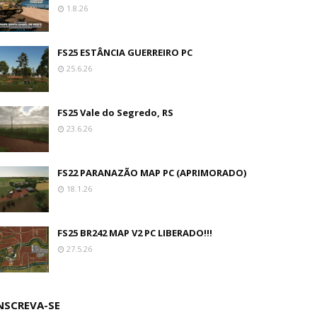
1.8.26
FS25 ESTÂNCIA GUERREIRO PC
25.6.26
FS25 Vale do Segredo, RS
23.6.26
FS22 PARANAZÃO MAP PC (APRIMORADO)
18.1.26
FS25 BR242 MAP V2 PC LIBERADO!!!
27.5.26
NSCREVA-SE