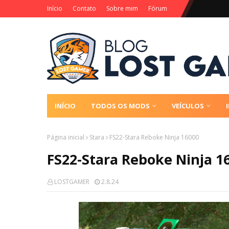
Início
Contato
Sobre mim
Fórum
INÍCIO
TODOS OS MODS
VEÍCULOS
Página inicial
Stara
FS22-Stara Reboke Ninja 16000
FS22-Stara Reboke Ninja 1
LOSTGAMER
2.8.24