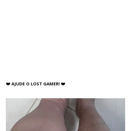
❤️ AJUDE O LOST GAMER! ❤️