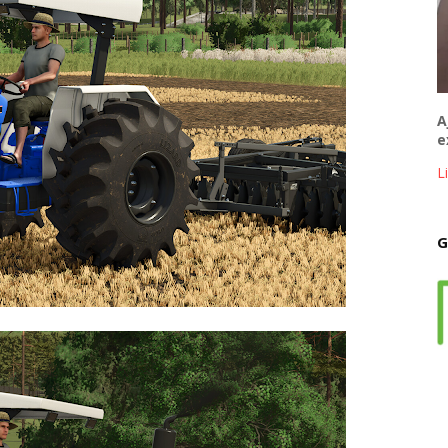
A
e
L
G