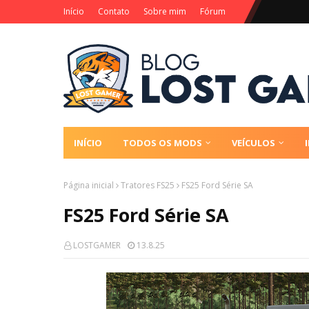
Início
Contato
Sobre mim
Fórum
INÍCIO
TODOS OS MODS
VEÍCULOS
Página inicial
Tratores FS25
FS25 Ford Série SA
FS25 Ford Série SA
LOSTGAMER
13.8.25