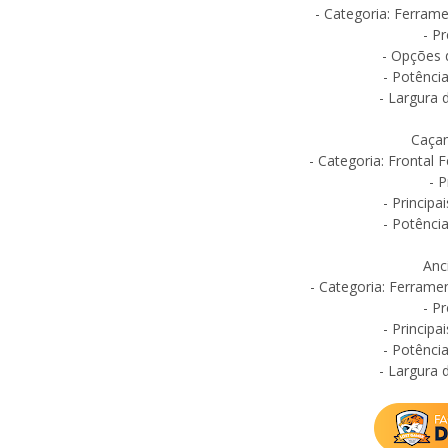
- Categoria: Ferrame
- P
- Opções d
- Potência
- Largura 
Caçam
- Categoria: Frontal 
- P
- Principa
- Potência
Anc
- Categoria: Ferramen
- P
- Principa
- Potência
- Largura 