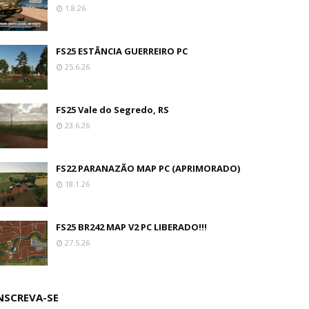
1.8.26
FS25 ESTÂNCIA GUERREIRO PC
25.6.26
FS25 Vale do Segredo, RS
23.6.26
FS22 PARANAZÃO MAP PC (APRIMORADO)
18.1.26
FS25 BR242 MAP V2 PC LIBERADO!!!
27.5.26
NSCREVA-SE