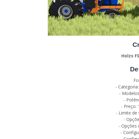
Cr
Holzs F
De
Fo
- Categoria
- Modelo
- Potên
- Preço: 
- Limite de
- Opçõe
- Opções d
- Config
- Config