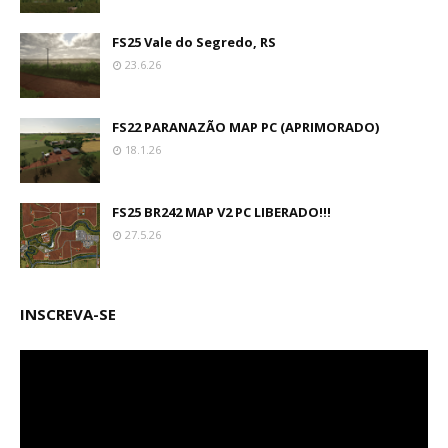
FS25 Vale do Segredo, RS
23.6.26
FS22 PARANAZÃO MAP PC (APRIMORADO)
18.1.26
FS25 BR242 MAP V2 PC LIBERADO!!!
27.5.26
INSCREVA-SE