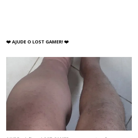
❤️ AJUDE O LOST GAMER! ❤️