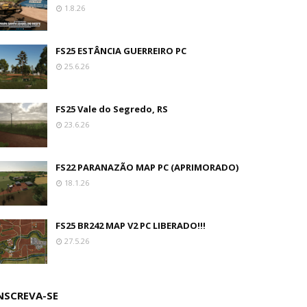
1.8.26
FS25 ESTÂNCIA GUERREIRO PC
25.6.26
FS25 Vale do Segredo, RS
23.6.26
FS22 PARANAZÃO MAP PC (APRIMORADO)
18.1.26
FS25 BR242 MAP V2 PC LIBERADO!!!
27.5.26
NSCREVA-SE