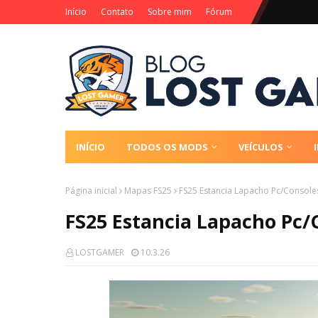
Início
Contato
Sobre mim
Fórum
INÍCIO
TODOS OS MODS
VEÍCULOS
Página inicial
Mapas FS25
FS25 Estancia Lapacho Pc/Console
FS25 Estancia Lapacho Pc/
LOSTGAMER
10.3.26