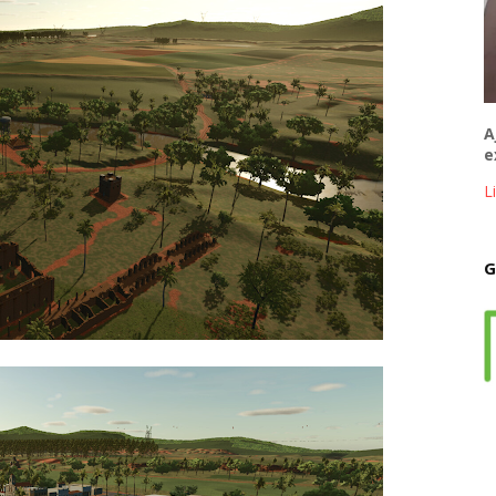
A
e
L
G