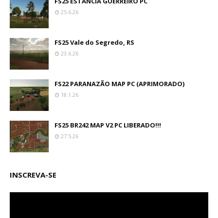
FS25 ESTÂNCIA GUERREIRO PC
25.6.26
FS25 Vale do Segredo, RS
23.6.26
FS22 PARANAZÃO MAP PC (APRIMORADO)
18.1.26
FS25 BR242 MAP V2 PC LIBERADO!!!
27.5.26
INSCREVA-SE