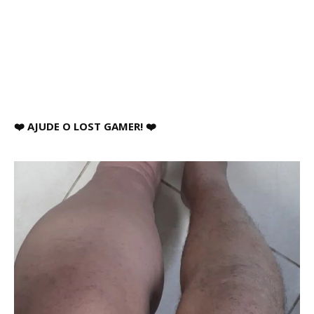
❤️ AJUDE O LOST GAMER! ❤️