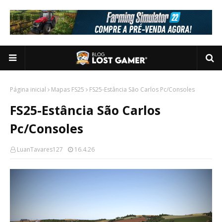
Página inicial
Mapas FS25
FS25-Estância São Carlos Pc/Consoles
FS25-Estância São Carlos
Pc/Consoles
LuanTavares127
16.4.26