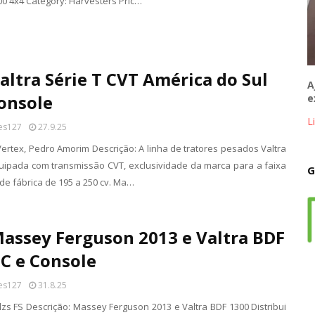
00 4x4 Category: Harvesters Pric…
altra Série T CVT América do Sul
A
onsole
e
L
es127
27.9.25
Vertex, Pedro Amorim Descrição: A linha de tratores pesados ​​Valtra
quipada com transmissão CVT, exclusividade da marca para a faixa
G
de fábrica de 195 a 250 cv. Ma…
assey Ferguson 2013 e Valtra BDF
C e Console
es127
31.8.25
lzs FS Descrição: Massey Ferguson 2013 e Valtra BDF 1300 Distribui