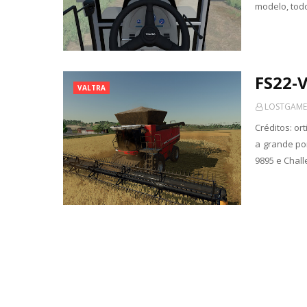
modelo, tod
FS22-V
VALTRA
LOSTGAME
Créditos: or
a grande po
9895 e Chall