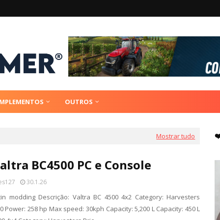
IMPLEMENTOS
OUTROS
❤
Mostrar tudo
altra BC4500 PC e Console
es127
30.1.26
rtin modding Descrição: Valtra BC 4500 4x2 Category: Harvesters
00 Power: 258 hp Max speed: 30kph Capacity: 5,200 L Capacity: 450 L