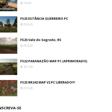
1.8.26
FS25 ESTÂNCIA GUERREIRO PC
25.6.26
FS25 Vale do Segredo, RS
23.6.26
FS22 PARANAZÃO MAP PC (APRIMORADO)
18.1.26
FS25 BR242 MAP V2 PC LIBERADO!!!
27.5.26
NSCREVA-SE