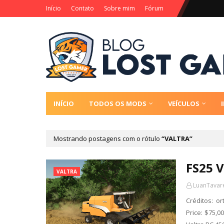
Início
Contato
Sobre mim
Fórum
INÍCIO
TODOS OS MODS
VEÍCULOS
Mostrando postagens com o rótulo
VALTRA
FS25 V
VALTRA
LuanTavar
Créditos: o
Price: $75,0