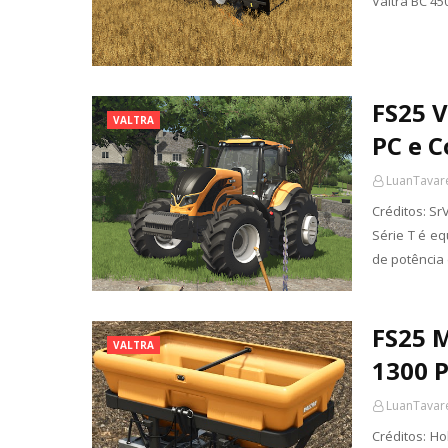
Valtra BC 45
FS25 V
VALTRA
PC e C
LuanTavar
Créditos: Sr
Série T é e
de potência 
FS25 M
VALTRA
1300 P
LuanTavar
Créditos: Ho