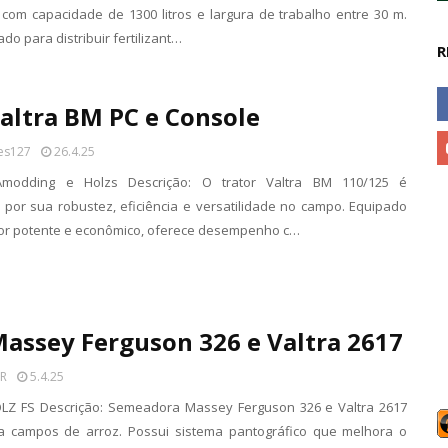
s com capacidade de 1300 litros e largura de trabalho entre 30 m.
do para distribuir fertilizant…
R
altra BM PC e Console
es127
26.4.25
J.Amodding e Holzs Descrição: O trator Valtra BM 110/125 é
 por sua robustez, eficiência e versatilidade no campo. Equipado
r potente e econômico, oferece desempenho c…
assey Ferguson 326 e Valtra 2617
R
5.4.25
OLZ FS Descrição: Semeadora Massey Ferguson 326 e Valtra 2617
a campos de arroz. Possui sistema pantográfico que melhora o