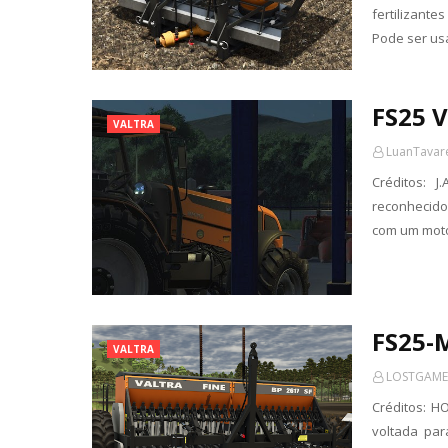
fertilizante
Pode ser usa
FS25 V
VALTRA
LuanTavar
Créditos: 
reconhecido
com um moto
FS25-M
VALTRA
LOSTGAME
Créditos: H
voltada par