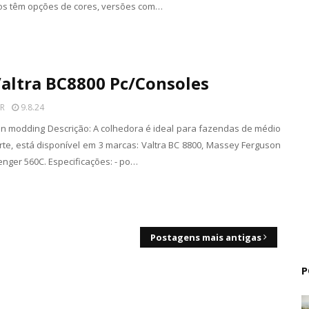
os têm opções de cores, versões com…
altra BC8800 Pc/Consoles
R
9.8.24
tin modding Descrição: A colhedora é ideal para fazendas de médio
rte, está disponível em 3 marcas: Valtra BC 8800, Massey Ferguson
enger 560C. Especificações: - po…
Postagens mais antigas
P