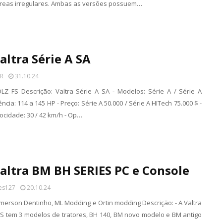
áreas irregulares. Ambas as versões possuem…
altra Série A SA
R
31.10.24
OLZ FS Descrição: Valtra Série A SA - Modelos: Série A / Série A
ncia: 114 a 145 HP - Preço: Série A 50.000 / Série A HITech 75.000 $ -
locidade: 30 / 42 km/h - Op…
altra BM BH SERIES PC e Console
es127
20.10.24
merson Dentinho, ML Modding e Ortin modding Descrição: - A Valtra
S tem 3 modelos de tratores, BH 140, BM novo modelo e BM antigo