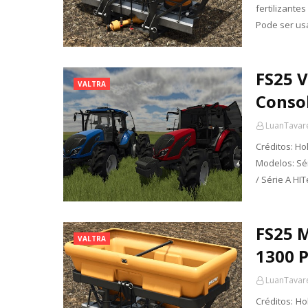
fertilizante
Pode ser usa
FS25 V
VALTRA
Conso
LuanTavar
Créditos: Ho
Modelos: Sér
/ Série A HIT
FS25 M
VALTRA
1300 P
LuanTavar
Créditos: Ho