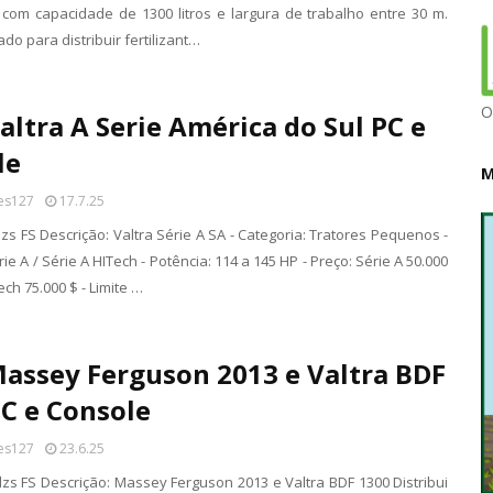
s com capacidade de 1300 litros e largura de trabalho entre 30 m.
do para distribuir fertilizant…
O
altra A Serie América do Sul PC e
le
M
es127
17.7.25
lzs FS Descrição: Valtra Série A SA - Categoria: Tratores Pequenos -
ie A / Série A HITech - Potência: 114 a 145 HP - Preço: Série A 50.000
ech 75.000 $ - Limite …
assey Ferguson 2013 e Valtra BDF
C e Console
es127
23.6.25
lzs FS Descrição: Massey Ferguson 2013 e Valtra BDF 1300 Distribui