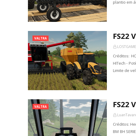
plantio em 
FS22 V
VALTRA
LOSTGAME
Créditos: H
HITech - Potê
Limite de ve
FS22 V
VALTRA
LuanTavar
Créditos: He
BM BH SERIE