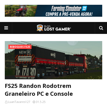
REBOQUES FS25
FS25 Randon Rodotrem
Graneleiro PC e Console
LuanTavares127
31.5.25