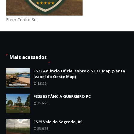
Farm Centro Sul
Mais acessados
FS22 Anúncio Oficial sobre o S.I.O. Map (Santa
Izabel do Oeste Map)
1.8.26
FS25 ESTÂNCIA GUERREIRO PC
25.6.26
FS25 Vale do Segredo, RS
23.6.26